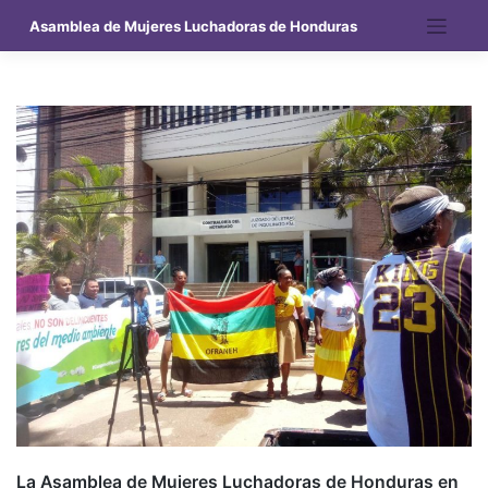
Saltar
Asamblea de Mujeres Luchadoras de Honduras
al
contenido
La Asamblea de Mujeres Luchadoras de Honduras en