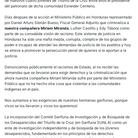
tocan
de nuestros cuatro jóvenes de Triunfo de la Cruz entre ellos el presidente
a
del patronato de dicha comunidad Esneider Centeno.
Miriam
Miranda
Días despues de la acción el Ministerio Público en Honduras representado
lideresa
por Daniel Arturo Sibrián Bueso, Fiscal General Adjunto que criminaliza a
histórica
nuestra compañera Miriam Miranda
, Luther Castillo y Edy Tábora como
de
parte de su consabida visión de racismo. Este sistema de justicia en
los
Honduras ha sido una mafia inepta, corrupta, cómplice de los grupos de
pueblos
poder e incapaz de atender las demandas de justicia de los pueblos y hoy
indígenas
se atreve a promover la persecución penal de quienes si le aportan a la
y
justicia.
de
la
Denunciamos públicamente el racismos de Estado, al no recibir las
lucha
demandas que se llevaron para exigir derechos y la criminalización que
social
ahora nuestra compañera Miriam Miranda sufre por parte del Ministerio
en
Público que no ha hecho otra cosa que violentar a las comunidades
Honduras
indígenas en el país.
Nos sumamos a las exigencias de nuestras hermanas garífunas, ¡porque
vivos se los llevaron y vivos los queremos!
La incorporación del Comité Garífuna de Investigación y de Búsqueda de
los Desaparecidos del Triunfo de la Cruz (en Garífuna SUNLA) como un
ente de investigación independiente y de búsqueda de los jóvenes
desaparecidos, fundamentado en los principios de los derechos