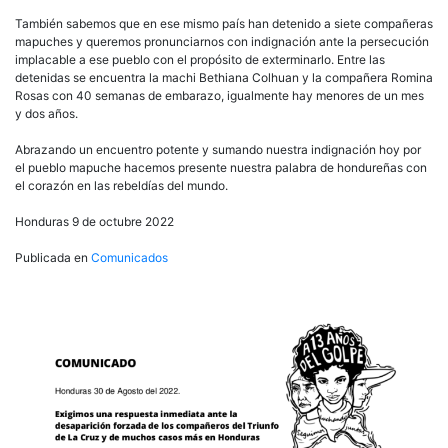
de
ancestras
También sabemos que en ese mismo país han detenido a siete compañeras
que
mapuches y queremos pronunciarnos con indignación ante la persecución
caminan
implacable a ese pueblo con el propósito de exterminarlo. Entre las
con
detenidas se encuentra la machi Bethiana Colhuan y la compañera Romina
nosotras
Rosas con 40 semanas de embarazo, igualmente hay menores de un mes
al
y dos años.
35
Encuentro
Abrazando un encuentro potente y sumando nuestra indignación hoy por
Prurinacional
el pueblo mapuche hacemos presente nuestra palabra de hondureñas con
el corazón en las rebeldías del mundo.
Honduras 9 de octubre 2022
Publicada en
Comunicados