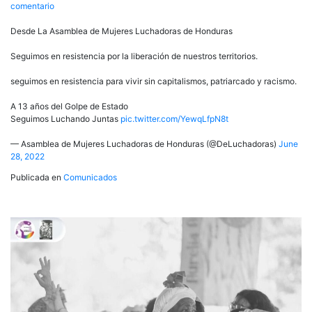
en
comentario
A
13
Desde La Asamblea de Mujeres Luchadoras de Honduras
años
del
Seguimos en resistencia por la liberación de nuestros territorios.
Golpe
de
seguimos en resistencia para vivir sin capitalismos, patriarcado y racismo.
Estado
en
A 13 años del Golpe de Estado
Honduras
Seguimos Luchando Juntas
pic.twitter.com/YewqLfpN8t
— Asamblea de Mujeres Luchadoras de Honduras (@DeLuchadoras)
June
28, 2022
Publicada en
Comunicados