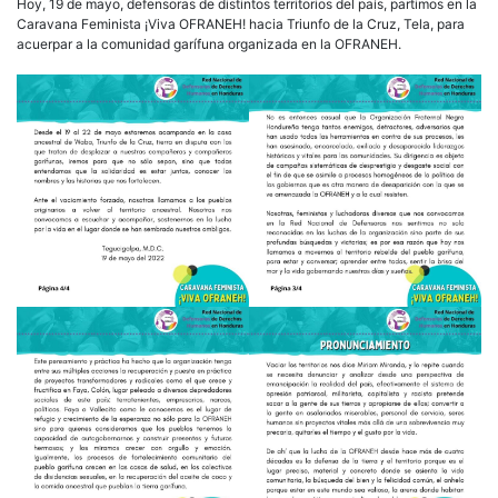
a
Hoy, 19 de mayo, defensoras de distintos territorios del país, partimos en la
la
Caravana Feminista ¡Viva OFRANEH! hacia Triunfo de la Cruz, Tela, para
caravana
acuerpar a la comunidad garífuna organizada en la OFRANEH.
feminista
Viva
OFRANEH