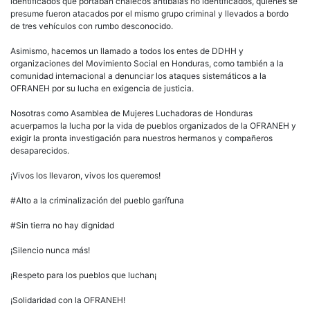
del
identificados que portaban chalecos antibalas no identificados, quienes se
Triunfo
presume fueron atacados por el mismo grupo criminal y llevados a bordo
de
de tres vehículos con rumbo desconocido.
La
Cruz
Asimismo, hacemos un llamado a todos los entes de DDHH y
y
organizaciones del Movimiento Social en Honduras, como también a la
de
comunidad internacional a denunciar los ataques sistemáticos a la
muchos
OFRANEH por su lucha en exigencia de justicia.
casos
más
Nosotras como Asamblea de Mujeres Luchadoras de Honduras
en
acuerpamos la lucha por la vida de pueblos organizados de la OFRANEH y
Honduras
exigir la pronta investigación para nuestros hermanos y compañeros
desaparecidos.
¡Vivos los llevaron, vivos los queremos!
#Alto a la criminalización del pueblo garífuna
#Sin tierra no hay dignidad
¡Silencio nunca más!
¡Respeto para los pueblos que luchan¡
¡Solidaridad con la OFRANEH!