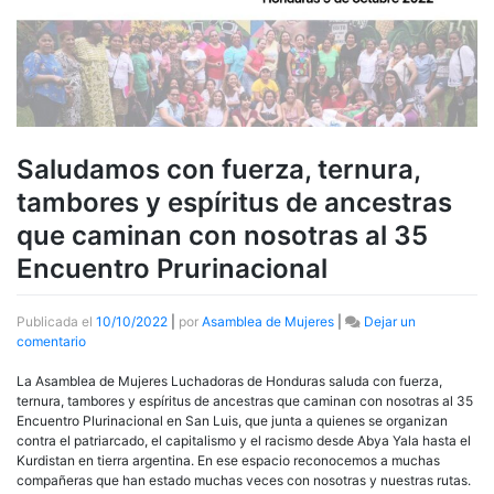
Saludamos con fuerza, ternura,
tambores y espíritus de ancestras
que caminan con nosotras al 35
Encuentro Prurinacional
Publicada el
10/10/2022
|
por
Asamblea de Mujeres
|
Dejar un
en
comentario
Saludamos
con
La Asamblea de Mujeres Luchadoras de Honduras saluda con fuerza,
fuerza,
ternura, tambores y espíritus de ancestras que caminan con nosotras al 35
ternura,
Encuentro Plurinacional en San Luis, que junta a quienes se organizan
tambores
contra el patriarcado, el capitalismo y el racismo desde Abya Yala hasta el
y
Kurdistan en tierra argentina. En ese espacio reconocemos a muchas
espíritus
compañeras que han estado muchas veces con nosotras y nuestras rutas.