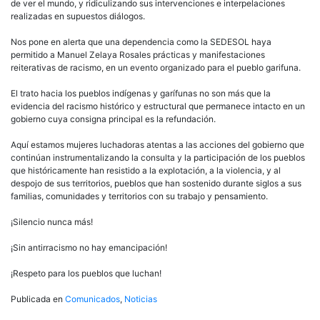
funcionario
de ver el mundo, y ridiculizando sus intervenciones e interpelaciones
público
realizadas en supuestos diálogos.
hacia
los
Nos pone en alerta que una dependencia como la SEDESOL haya
pueblos
permitido a Manuel Zelaya Rosales prácticas y manifestaciones
indígenas
reiterativas de racismo, en un evento organizado para el pueblo garifuna.
y
garifunas
El trato hacia los pueblos indígenas y garífunas no son más que la
de
evidencia del racismo histórico y estructural que permanece intacto en un
Honduras
gobierno cuya consigna principal es la refundación.
Aquí estamos mujeres luchadoras atentas a las acciones del gobierno que
continúan instrumentalizando la consulta y la participación de los pueblos
que históricamente han resistido a la explotación, a la violencia, y al
despojo de sus territorios, pueblos que han sostenido durante siglos a sus
familias, comunidades y territorios con su trabajo y pensamiento.
¡Silencio nunca más!
¡Sin antirracismo no hay emancipación!
¡Respeto para los pueblos que luchan!
Publicada en
Comunicados
,
Noticias