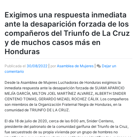
Exigimos una respuesta inmediata
ante la desaparición forzada de los
compañeros del Triunfo de La Cruz
y de muchos casos más en
Honduras
Publicada el
30/08/2022
|
por
Asamblea de Mujeres
|
Dejar un
en
comentario
Exigimos
una
Desde la Asamblea de Mujeres Luchadoras de Honduras exigimos la
respuesta
inmediata respuesta ante la desaparición forzada de SUAMI APARICIO
inmediata
MEJÍA GARCÍA, MILTON JOEL MARTÍNEZ ALVAREZ, ALBERTH SNIDER
ante
CENTENO TOMAS, GERARDO MIZAEL ROCHEZ CÁLIX. Los compañeros
la
son miembros de la Organización Fraternal Negra de Honduras, en la
desaparición
comunidad de TRIUNFO DE LA CRUZ.
forzada
de
El día 18 de julio de 2020, cerca de las 6:00 am, Snider Centeno,
los
presidente del patronato de la comunidad garífuna del Triunfo de la Cruz,
compañeros
fue secuestrado de su propia vivienda por un grupo de hombres no