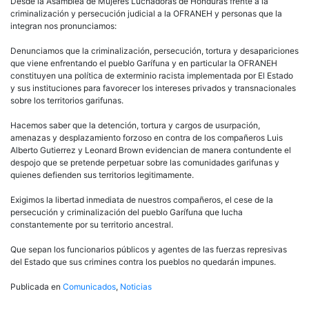
la
Desde la Asamblea de Mujeres Luchadoras de Honduras frente a la
OFRANEH
criminalización y persecución judicial a la OFRANEH y personas que la
integran nos pronunciamos:
Denunciamos que la criminalización, persecución, tortura y desapariciones
que viene enfrentando el pueblo Garífuna y en particular la OFRANEH
constituyen una política de exterminio racista implementada por El Estado
y sus instituciones para favorecer los intereses privados y transnacionales
sobre los territorios garifunas.
Hacemos saber que la detención, tortura y cargos de usurpación,
amenazas y desplazamiento forzoso en contra de los compañeros Luis
Alberto Gutierrez y Leonard Brown evidencian de manera contundente el
despojo que se pretende perpetuar sobre las comunidades garifunas y
quienes defienden sus territorios legitimamente.
Exigimos la libertad inmediata de nuestros compañeros, el cese de la
persecución y criminalización del pueblo Garífuna que lucha
constantemente por su territorio ancestral.
Que sepan los funcionarios públicos y agentes de las fuerzas represivas
del Estado que sus crimines contra los pueblos no quedarán impunes.
Publicada en
Comunicados
,
Noticias