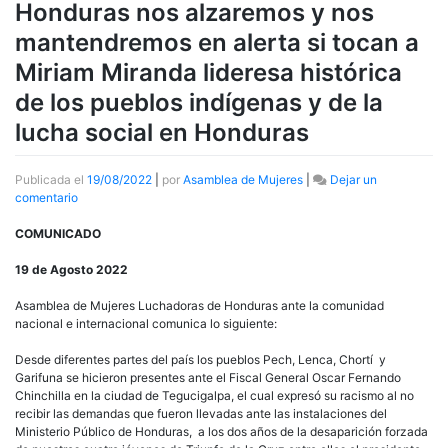
Honduras nos alzaremos y nos
mantendremos en alerta si tocan a
Miriam Miranda lideresa histórica
de los pueblos indígenas y de la
lucha social en Honduras
Publicada el
19/08/2022
|
por
Asamblea de Mujeres
|
Dejar un
en
comentario
Las
mujeres
COMUNICADO
luchadoras
de
19 de Agosto 2022
Honduras
nos
Asamblea de Mujeres Luchadoras de Honduras ante la comunidad
alzaremos
nacional e internacional comunica lo siguiente:
y
nos
Desde diferentes partes del país los pueblos Pech, Lenca, Chortí y
mantendremos
Garifuna se hicieron presentes ante el Fiscal General Oscar Fernando
en
Chinchilla en la ciudad de Tegucigalpa, el cual expresó su racismo al no
alerta
recibir las demandas que fueron llevadas ante las instalaciones del
si
Ministerio Público de Honduras, a los dos años de la desaparición forzada