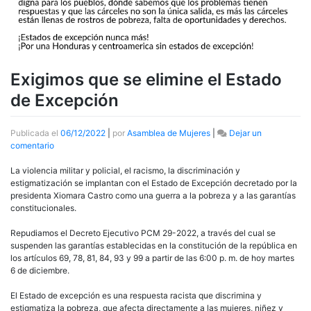
Exigimos que se elimine el Estado
de Excepción
Publicada el
06/12/2022
|
por
Asamblea de Mujeres
|
Dejar un
en
comentario
Exigimos
que
La violencia militar y policial, el racismo, la discriminación y
se
estigmatización se implantan con el Estado de Excepción decretado por la
elimine
presidenta Xiomara Castro como una guerra a la pobreza y a las garantías
el
constitucionales.
Estado
de
Repudiamos el Decreto Ejecutivo PCM 29-2022, a través del cual se
Excepción
suspenden las garantías establecidas en la constitución de la república en
los artículos 69, 78, 81, 84, 93 y 99 a partir de las 6:00 p. m. de hoy martes
6 de diciembre.
El Estado de excepción es una respuesta racista que discrimina y
estigmatiza la pobreza, que afecta directamente a las mujeres, niñez y